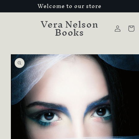
Welcome to our store
Skip to
content
Vera Nelson
Log
Books
Cart
in
Skip to
product
information