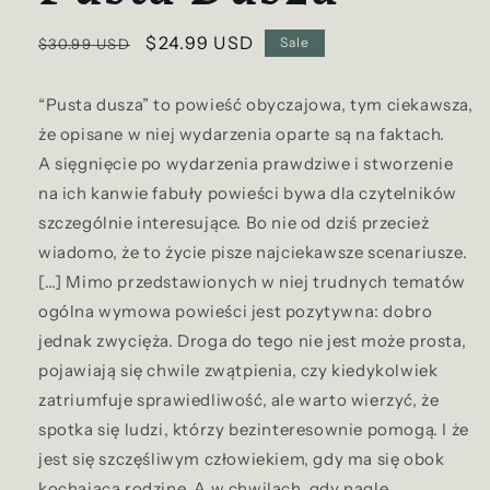
Regular
Sale
$24.99 USD
Sale
$30.99 USD
price
price
“Pusta dusza” to powieść obyczajowa, tym ciekawsza,
że opisane w niej wydarzenia oparte są na faktach.
A sięgnięcie po wydarzenia prawdziwe i stworzenie
na ich kanwie fabuły powieści bywa dla czytelników
szczególnie interesujące. Bo nie od dziś przecież
wiadomo, że to życie pisze najciekawsze scenariusze.
[…] Mimo przedstawionych w niej trudnych tematów
ogólna wymowa powieści jest pozytywna: dobro
jednak zwycięża. Droga do tego nie jest może prosta,
pojawiają się chwile zwątpienia, czy kiedykolwiek
zatriumfuje sprawiedliwość, ale warto wierzyć, że
spotka się ludzi, którzy bezinteresownie pomogą. I że
jest się szczęśliwym człowiekiem, gdy ma się obok
kochającą rodzinę. A w chwilach, gdy nagle