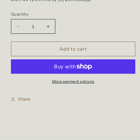
Quantity
Decrease
Increase
quantity
quantity
for
for
Pusta
Pusta
Add to cart
Dusza
Dusza
More payment options
Share